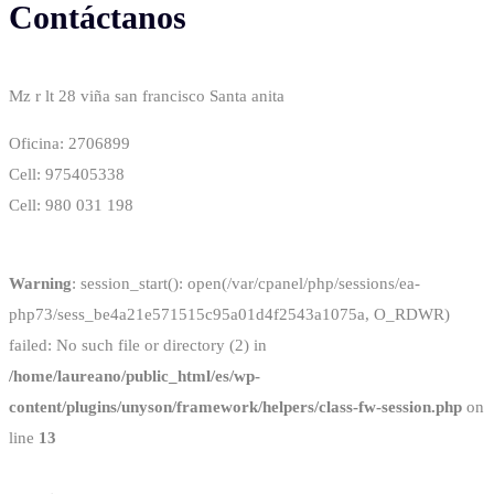
Contáctanos
Mz r lt 28 viña san francisco Santa anita
Oficina: 2706899
Cell: 975405338
Cell: 980 031 198
Warning
: session_start(): open(/var/cpanel/php/sessions/ea-
php73/sess_be4a21e571515c95a01d4f2543a1075a, O_RDWR)
failed: No such file or directory (2) in
/home/laureano/public_html/es/wp-
content/plugins/unyson/framework/helpers/class-fw-session.php
on
line
13