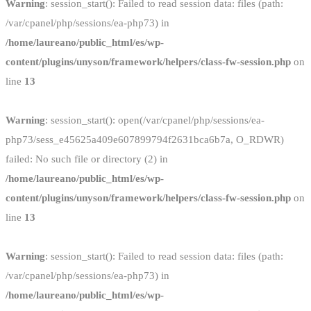
Warning
: session_start(): Failed to read session data: files (path:
/var/cpanel/php/sessions/ea-php73) in
/home/laureano/public_html/es/wp-
content/plugins/unyson/framework/helpers/class-fw-session.php
on
line
13
Warning
: session_start(): open(/var/cpanel/php/sessions/ea-
php73/sess_e45625a409e607899794f2631bca6b7a, O_RDWR)
failed: No such file or directory (2) in
/home/laureano/public_html/es/wp-
content/plugins/unyson/framework/helpers/class-fw-session.php
on
line
13
Warning
: session_start(): Failed to read session data: files (path:
/var/cpanel/php/sessions/ea-php73) in
/home/laureano/public_html/es/wp-