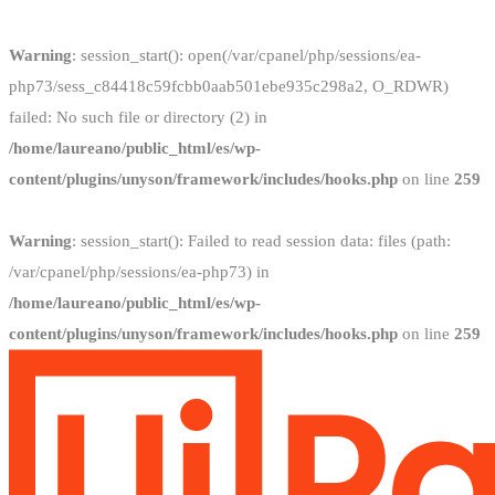
Warning
: session_start(): open(/var/cpanel/php/sessions/ea-
php73/sess_c84418c59fcbb0aab501ebe935c298a2, O_RDWR)
failed: No such file or directory (2) in
/home/laureano/public_html/es/wp-
content/plugins/unyson/framework/includes/hooks.php
on line
259
Warning
: session_start(): Failed to read session data: files (path:
/var/cpanel/php/sessions/ea-php73) in
/home/laureano/public_html/es/wp-
content/plugins/unyson/framework/includes/hooks.php
on line
259