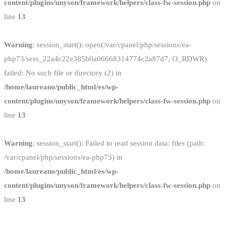
content/plugins/unyson/framework/helpers/class-fw-session.php
on
line
13
Warning
: session_start(): open(/var/cpanel/php/sessions/ea-
php73/sess_22a4c22e385b0a06668314774c2a87d7, O_RDWR)
failed: No such file or directory (2) in
/home/laureano/public_html/es/wp-
content/plugins/unyson/framework/helpers/class-fw-session.php
on
line
13
Warning
: session_start(): Failed to read session data: files (path:
/var/cpanel/php/sessions/ea-php73) in
/home/laureano/public_html/es/wp-
content/plugins/unyson/framework/helpers/class-fw-session.php
on
line
13